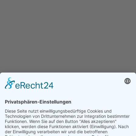
Schlossstraße 12
14467 Potsdam
Standort bei Google Maps
Kontakt
TEL
0331/5816490
E-MAIL
info@ccdm.de
WEB
ccdm.de/
Themen
Berufliche Weiterbildung