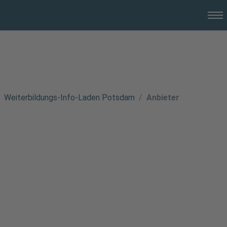
Weiterbildungs-Info-Laden Potsdam
Anbieter
CCDM - Competence Center für
Digitale Medien GmbH
Adresse