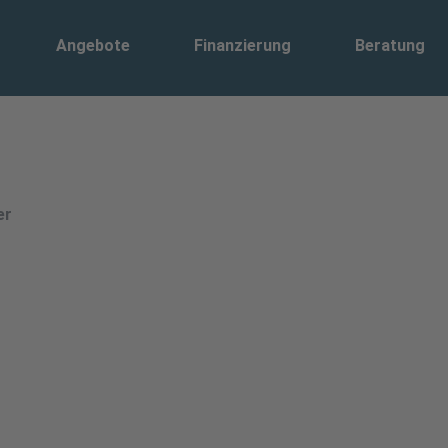
Angebote
Finanzierung
Beratung
er
haft für politische und i