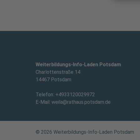
- Entwicklungszusammenarbeit
- Demokratiebildung
- Lateinamerika und Afrika
Weiterbildungs-Info-Laden Potsdam
Charlottenstraße 14
14467 Potsdam
Telefon:
+4933120029972
E-Mail:
weila@rathaus.potsdam.de
© 2026 Weiterbildungs-Info-Laden Potsdam