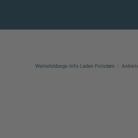
Weiterbildungs-Info-Laden Potsdam
Anbiet
HochVier - Gesellsc
Bildung e. V.