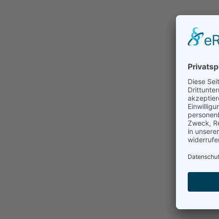
Adresse
Schulstraße 9
14482 Potsdam
Standort bei Google Maps
über uns
Der 2004 gegründete gemeinnützige Verein H
Erwachsenenbildung mit erfahrenen und kompe
Im Bereich der Politischen Bildung organisier
Veranstaltungen u.a. zu folgenden Themen:
- Bildung für Nachhaltige Entwicklung (BNE)
- Regionalentwicklung in Brandenburg