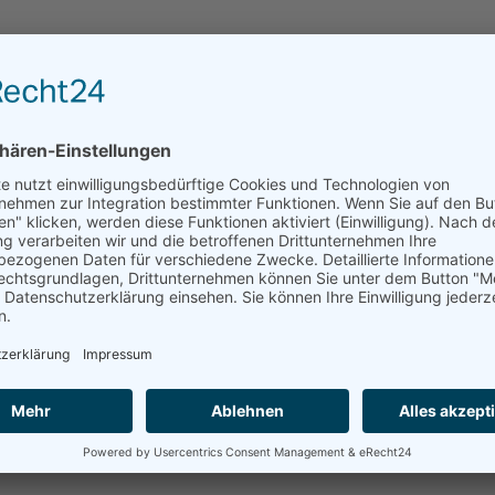
Kontakt
TEL
0331/5813210
E-MAIL
hochvier@gmx.de
WEB
www.hochvier.org
ochVier e.V. bietet außerschulische Jugend- und
tenten Bildungsreferent*innen und Trainer*innen an.
en wir nationale und internationale Seminare und