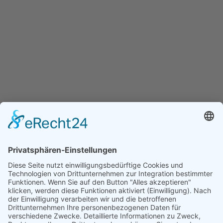
Standort bei Google Maps
Kontakt
TEL
0331/70476-200
E-MAIL
mail@paedagogika.com
WEB
paedagogika.com
Themen
Berufliche Weiterbildung
Weiterbildungs-Info-Laden Potsdam