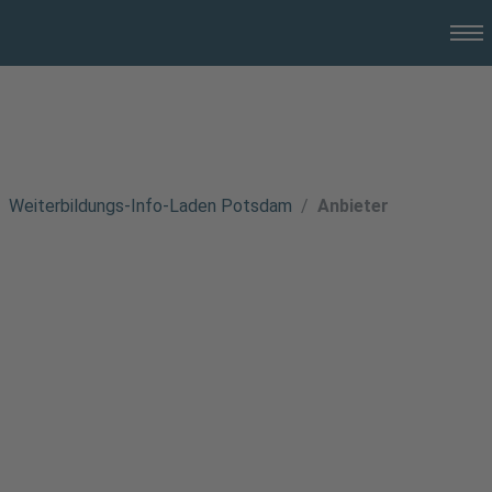
Weiterbildungs-Info-Laden Potsdam
Anbieter
PÄDAGOGIKA gGmbH
Adresse
Marlene-Dietrich-Allee 16
14482 Potsdam