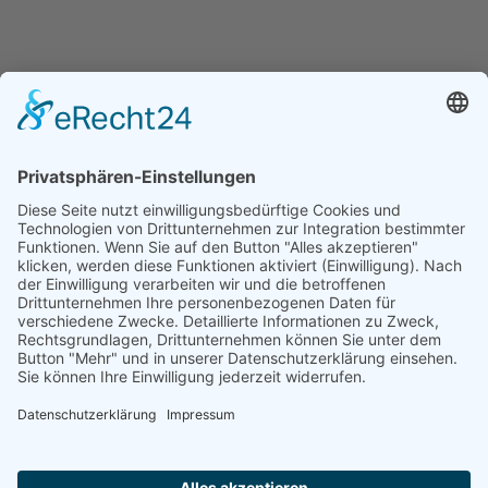
BBiE - Berufsberatung im Erwerbsleben durch
die Agentur für Arbeit
MBJS - Ministerium für Bildung, Jugend und
Sport
Weiterbildungs-Info-Laden Potsdam
Charlottenstraße 14
14467 Potsdam
Telefon:
+4933120029972
E-Mail:
weila@rathaus.potsdam.de